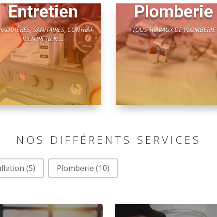
Entretien
Plomberie
HAUDIÈRES, SANITAIRES, CONTRAT
TOUS TRAVAUX DE PLOMBERIE
D’ENTRETIEN …
NOS DIFFÉRENTS SERVICES
allation
(5)
Plomberie
(10)