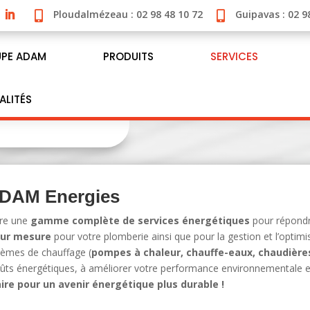
Ploudalmézeau : 02 98 48 10 72
Guipavas : 02 9


PE ADAM
PRODUITS
SERVICES
ALITÉS
ADAM Energies
fre une
gamme complète de services énergétiques
pour répondr
sur mesure
pour votre plomberie ainsi que pour la gestion et l’opti
stèmes de chauffage (
pompes à chaleur, chauffe-eaux, chaudière
oûts énergétiques, à améliorer votre performance environnementale e
aire pour un avenir énergétique plus durable !