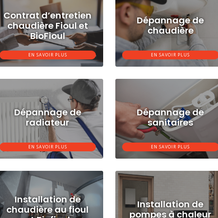
Contrat d’entretien
Dépannage de
chaudière Fioul et
chaudière
BioFioul
EN SAVOIR PLUS
EN SAVOIR PLUS
Dépannage de
Dépannage de
radiateur
sanitaires
EN SAVOIR PLUS
EN SAVOIR PLUS
Installation de
Installation de
chaudière au fioul
pompes à chaleur