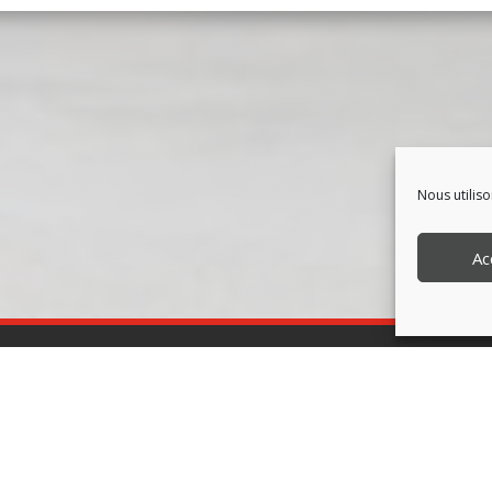
Nous utiliso
Ac
TACTEZ-NOUS
NAVIGATION
GROUPE ADAM
de Portsall, 29830 Ploudalmézeau
PRODUITS
lmézeau Tél. 02 98 48 10 72
SERVICES
as Tél. 02 98 84 70 45
PACKS