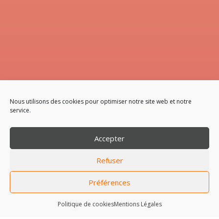
Nous utilisons des cookies pour optimiser notre site web et notre
service.
Accepter
Refuser
QUI SOMMES-NOUS
Préférences
Les établissements ADAM de Ploudalmézeau sont une
Politique de cookies
Mentions Légales
référence locale dans le domaine de l'énergie allant de la