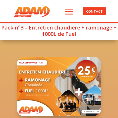
CONTACT
Pack n°3 – Entretien chaudière + ramonage +
1000L de Fuel